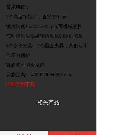
技术特征：
2个高速钢锯片，直径350 mm
锯片转速15/30/45/90 rpm,可机械变换
气动控制头部旋转角度从90度到45度
4个水平夹具，2个垂直夹具，高低双工
作压力保护
微滴切割润滑系统
切割距离： 4000/5000/6000 mm
详细资料下载
相关产品