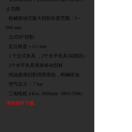
止功能
·
机械推动式最大切割长度范围：5～
600 mm
·
立式90°切割
·
定位精度 ± 0.1 mm
·
1 个立式夹具 ，2个水平夹具(切割区)
·
2个水平夹具用来移动型材
·
纯油微滴切割润滑系统，精确喷油
·
空气压力： 7 bar
·
三相电机 4 Kw, 2800rpm 380V/50Hz
详细资料下载